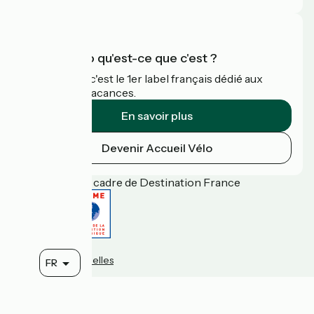
Accueil Vélo qu'est-ce que c'est ?
Accueil Vélo c'est le 1er label français dédié aux
cyclistes en vacances.
En savoir plus
Devenir Accueil Vélo
Financé dans le cadre de Destination France
Contact
Données personnelles
FR
Espace Pro
Mentions légales
Réalisation :
StudioJuillet
et
France Vélo Tourisme