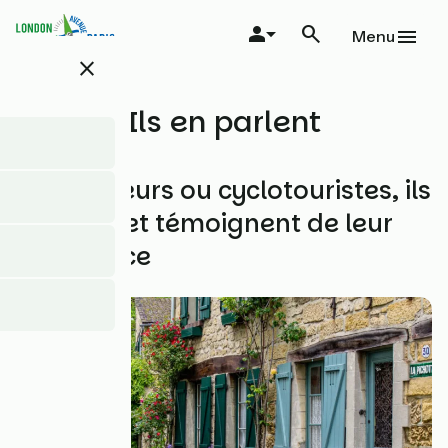
Aller
au
Menu
contenu
close
principal
Ils en parlent
Influenceurs ou cyclotouristes, ils
l'ont fait et témoignent de leur
expérience