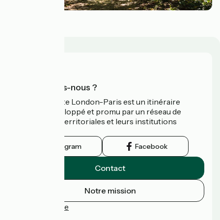
Ils l'ont fait !
Qui sommes-nous ?
L’Avenue Verte London-Paris est un itinéraire
cyclable développé et promu par un réseau de
collectivités territoriales et leurs institutions
touristiques.
Instagram
Facebook
Contact
Notre mission
Espace Presse
FAQ