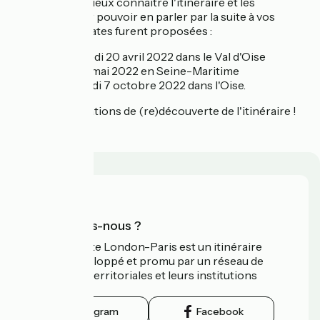
l'occasion de mieux connaître l'itinéraire et les
territoires pour pouvoir en parler par la suite à vos
clients ! Trois dates furent proposées :
Le mercredi 20 avril 2022 dans le Val d'Oise
Le jeudi 5 mai 2022 en Seine-Maritime
Le vendredi 7 octobre 2022 dans l'Oise.
De belles opérations de (re)découverte de l'itinéraire !
Qui sommes-nous ?
L’Avenue Verte London-Paris est un itinéraire
cyclable développé et promu par un réseau de
collectivités territoriales et leurs institutions
touristiques.
Instagram
Facebook