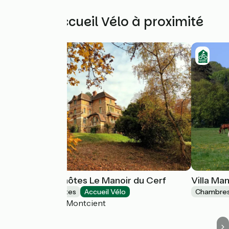
Autres Accueil Vélo à proximité
Chambres d'hôtes Le Manoir du Cerf
Villa Ma
Chambres d'Hôtes
Accueil Vélo
Chambres
Gaillon-sur-Montcient