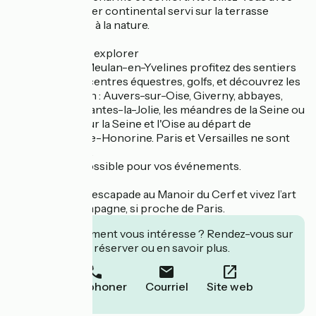
un petit-déjeuner continental servi sur la terrasse
ensoleillée, face à la nature.
Une territoire à explorer
À deux pas de Meulan-en-Yvelines profitez des sentiers
de randonnée, centres équestres, golfs, et découvrez les
trésors du Vexin : Auvers-sur-Oise, Giverny, abbayes,
Collégiale de Mantes-la-Jolie, les méandres de la Seine ou
une croisière sur la Seine et l'Oise au départ de
Conflans-Sainte-Honorine. Paris et Versailles ne sont
qu’à 40 minutes.
Privatisation possible pour vos événements.
Réservez votre escapade au Manoir du Cerf et vivez l’art
de vivre à la campagne, si proche de Paris.
Cet établissement vous intéresse ? Rendez-vous sur
leur site pour réserver ou en savoir plus.
Téléphoner
Courriel
Site web