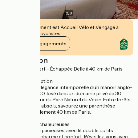
2
/
8
Cet établissement est Accueil Vélo et s'engage à
accueillir des cyclistes.
Voir ses engagements
Description
Le Manoir du Cerf – Échappée Belle à 40 km de Paris
Un cadre d’exception
Plongez dans l’élégance intemporelle d’un manoir anglo-
normand de 1900, lové dans un domaine privé de 30
hectares au cœur du Parc Naturel du Vexin. Entre forêts,
jardins et calme absolu, savourez une parenthèse
bucolique à seulement 40 km de Paris.
Des chambres chaleureuses
Nos chambres spacieuses, avec lit double ou lits
jumeaux, allient charme et confort. Réveillez-vous avec