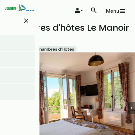
Aller
au
Menu
contenu
close
principal
Chambres d'hôtes Le Manoir
du Cerf
Accueil Vélo
Chambres d'Hôtes