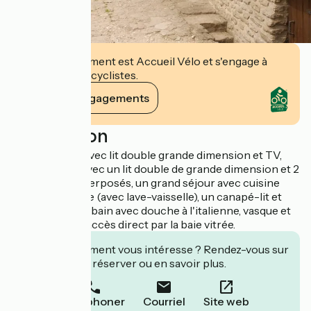
Cet établissement est Accueil Vélo et s'engage à
accueillir des cyclistes.
Voir ses engagements
Description
Une chambre avec lit double grande dimension et TV,
une chambre avec un lit double de grande dimension et 2
lits simples superposés, un grand séjour avec cuisine
ouverte équipée (avec lave-vaisselle), un canapé-lit et
TV, une salle de bain avec douche à l'italienne, vasque et
wc, jardin avec accès direct par la baie vitrée.
Cet établissement vous intéresse ? Rendez-vous sur
leur site pour réserver ou en savoir plus.
Téléphoner
Courriel
Site web