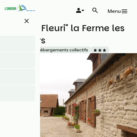
Aller
au
Menu
contenu
close
principal
"Le Clos Fleuri" la Ferme les
Peupliers
Accueil Vélo
Hébergements collectifs