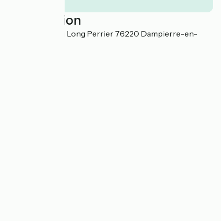
Localisation
1542 Chemin du Long Perrier 76220 Dampierre-en-
Bray