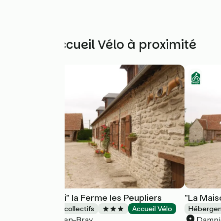
Autres Accueil Vélo à proximité
"Le Clos Fleuri" la Ferme les Peupliers
"La Mais
Hébergements collectifs
Accueil Vélo
Hébergeme
Dampierre-en-Bray
Dampi