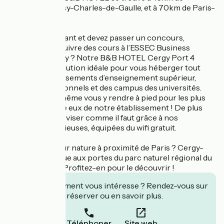
l’aéroport Roissy-Charles-de-Gaulle, et à 70km de Paris-
Orly.
Vous êtes étudiant et devez passer un concours,
entretiens ou suivre des cours à l’ESSEC Business
School de Cergy ? Notre B&B HOTEL Cergy Port 4
étoiles est la solution idéale pour vous héberger tout
près des établissements d’enseignement supérieur,
lycées professionnels et des campus des universités.
Vous pourrez même vous y rendre à pied pour les plus
proches d’entre eux de notre établissement ! De plus
vous pourrez réviser comme il faut grâce à nos
chambres spacieuses, équipées du wifi gratuit.
Envie d’un séjour nature à proximité de Paris ? Cergy-
Pontoise se situe aux portes du parc naturel régional du
Vexin français. Profitez-en pour le découvrir !
Cet établissement vous intéresse ? Rendez-vous sur
leur site pour réserver ou en savoir plus.
Téléphoner
Site web