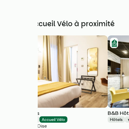
Autres Accueil Vélo à proximité
L’Hôtel des Iris
B&B Hôt
Hôtels
Accueil Vélo
Hôtels
Auvers-sur-Oise