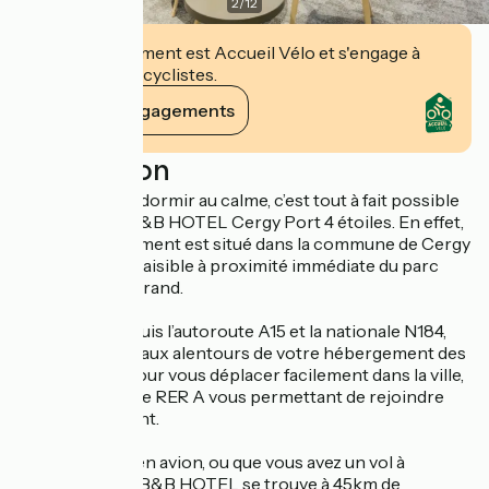
2
/
12
Cet établissement est Accueil Vélo et s'engage à
accueillir des cyclistes.
Voir ses engagements
Description
Visiter Paris et dormir au calme, c’est tout à fait possible
grâce à notre B&B HOTEL Cergy Port 4 étoiles. En effet,
notre établissement est situé dans la commune de Cergy
dans un cadre paisible à proximité immédiate du parc
François Mitterrand.
Accessible depuis l’autoroute A15 et la nationale N184,
vous trouverez aux alentours de votre hébergement des
arrêts de bus pour vous déplacer facilement dans la ville,
ainsi qu’une ligne RER A vous permettant de rejoindre
Paris rapidement.
Si vous arrivez en avion, ou que vous avez un vol à
prendre, notre B&B HOTEL se trouve à 45km de