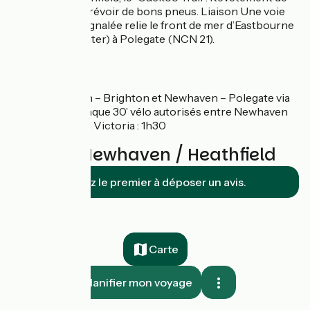
type stabilisé, prévoir de bons pneus. Liaison Une voie
cyclable bien signalée relie le front de mer d’Eastbourne
(Sovereign Center) à Polegate (NCN 21).
Gares
Newhaven – Brighton et Newhaven – Polegate via
Lewes chaque 30’ vélo autorisés entre Newhaven
et London Victoria : 1h30
Avis sur Newhaven / Heathfield
Soyez le premier à déposer un avis.
Carte
Planifier mon voyage