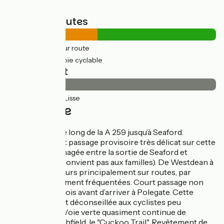
Types de routes
19km
(43%) Sur route
25km
(57%) Voie cyclable
Revêtement
43km
(100%) Lisse
L'itinéraire
Piste cyclable le long de la A 259 jusqu’à Seaford.
Attention, court passage provisoire très délicat sur cette
route non aménagée entre la sortie de Seaford et
Westdean (ne convient pas aux familles). De Westdean à
Polegate, parcours principalement sur routes, par
endroit relativement fréquentées. Court passage non
revêtu dans le bois avant d’arriver à Polegate. Cette
courte étape est déconseillée aux cyclistes peu
expérimentés. Voie verte quasiment continue de
Polegate à Heathfield, le "Cuckoo Trail". Revêtement de