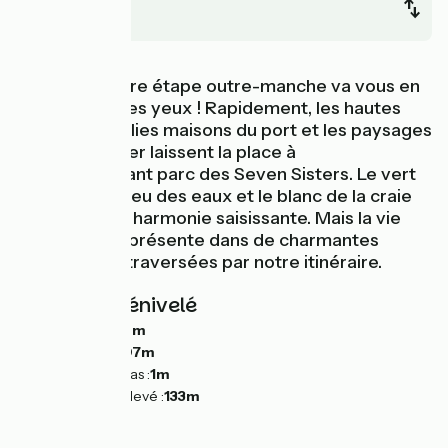
Heathfield
Cette première étape outre-manche va vous en
mettre plein les yeux ! Rapidement, les hautes
falaises, les jolies maisons du port et les paysages
de bord de mer laissent la place à
l’impressionnant parc des Seven Sisters. Le vert
des prés, le bleu des eaux et le blanc de la craie
créent ici une harmonie saisissante. Mais la vie
n’est pas loin, présente dans de charmantes
petites villes traversées par notre itinéraire.
Pentes et dénivelé
Montées :
226m
Descentes :
107m
Point le plus bas :
1m
Point le plus élevé :
133m