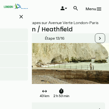
Aller
au
Menu
contenu
close
principal
Toutes les étapes sur Avenue Verte London-Paris
Newhaven / Heathfield
Étape 13/16
43 km
2 h 53 min
Newhaven