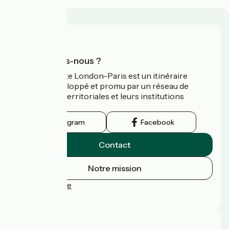
Qui sommes-nous ?
L’Avenue Verte London-Paris est un itinéraire
cyclable développé et promu par un réseau de
collectivités territoriales et leurs institutions
touristiques.
Instagram
Facebook
Contact
Notre mission
Espace Presse
FAQ