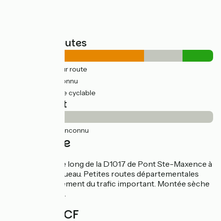
Types de routes
18km
(67%) Sur route
5km
(19%) Inconnu
4km
(15%) Voie cyclable
Revêtement
27km
(100%) Inconnu
L'itinéraire
Piste cyclable le long de la D1017 de Pont Ste-Maxence à
St-Martin Longueau. Petites routes départementales
avec ponctuellement du trafic important. Montée sèche
avant Clermont.
Gares SNCF