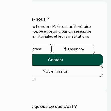
Qui sommes-nous ?
L’Avenue Verte London-Paris est un itinéraire
cyclable développé et promu par un réseau de
collectivités territoriales et leurs institutions
touristiques.
Instagram
Facebook
Contact
Notre mission
Espace Presse
FAQ
Accueil Vélo qu'est-ce que c'est ?