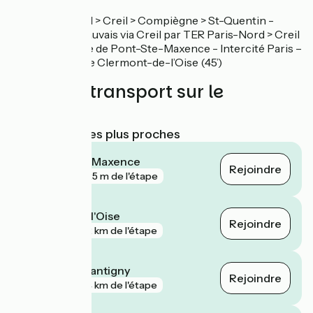
TER Paris-Nord > Creil > Compiègne > St-Quentin -
liaison avec Beauvais via Creil par TER Paris-Nord > Creil
> Beauvais : gare de Pont-Ste-Maxence - Intercité Paris –
Amiens : gare de Clermont-de-l’Oise (45’)
Trains et transport sur le
parcours
Gares SNCF les plus proches
Pont-Sainte-Maxence
Rejoindre
gare
25 m de l'étape
Clermont de l'Oise
Rejoindre
gare
2 km de l'étape
Liancourt - Rantigny
Rejoindre
gare
4 km de l'étape