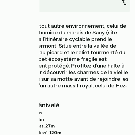
Agnetz
C’est dans un tout autre environnement, celui de
la vaste zone humide du marais de Sacy (site
RAMSAR), que l’itinéraire cyclable prend le
chemin de Clermont. Situé entre la vallée de
l’Oise, le plateau picard et le relief tourmenté du
Clermontois, cet écosystème fragile est
particulièrement protégé. Profitez d’une halte à
Clermont pour découvrir les charmes de la vieille
ville perchées sur sa motte avant de rejoindre les
frondaisons d’un autre massif royal, celui de Hez-
Froidmont.
Pentes et dénivelé
Montées :
121m
Descentes :
91m
Point le plus bas :
27m
Point le plus élevé :
120m