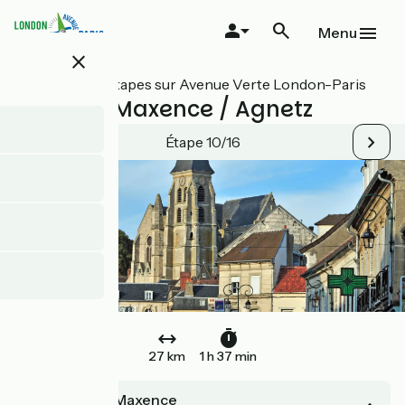
Aller
au
Menu
contenu
close
principal
Toutes les étapes sur Avenue Verte London-Paris
Pont Ste Maxence / Agnetz
Étape 10/16
27 km
1 h 37 min
Pont-Ste-Maxence