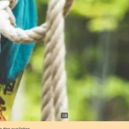
1
/
5
r des cyclistes.