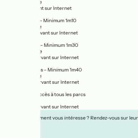
12,70€ sur place
10€ en réservant sur Internet
Parcours verts - Minimum 1m10
20,10€ sur place
17,80€ en réservant sur Internet
Parcours bleus - Minimum 1m30
24,90€ sur place
22,30€ en réservant sur Internet
Parcours rouges - Minimum 1m40
31,80€ sur place
28,90€ en réservant sur Internet
Ticket parc - Accès à tous les parcs
33€ sur place
29,40€ en réservant sur Internet
Cet établissement vous intéresse ? Rendez-vous sur leur 