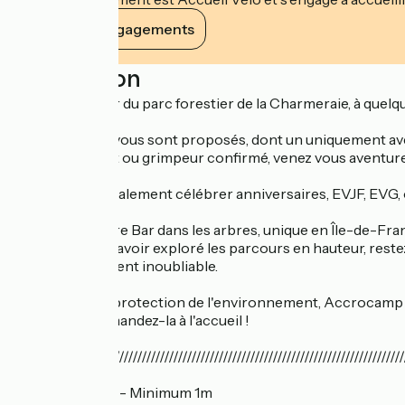
Voir ses engagements
Description
Installé au cœur du parc forestier de la Charmeraie, à quelqu
Sept parcours vous sont proposés, dont un uniquement ave
Grand débutant ou grimpeur confirmé, venez vous aventurer
Vous pouvez également célébrer anniversaires, EVJF, EVG, ou
Découvrez notre Bar dans les arbres, unique en Île-de-Fra
Avant ou après avoir exploré les parcours en hauteur, restez 
passer un moment inoubliable.
Soucieux de la protection de l'environnement, Accrocamp dis
climatique. Demandez-la à l'accueil !
//////////////////////////////////////////////////////////////////////////////////////
Parcours violet - Minimum 1m