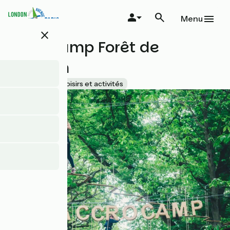
Aller
au
Menu
contenu
close
principal
Accrocamp Forêt de
Meudon
Accueil Vélo
Loisirs et activités