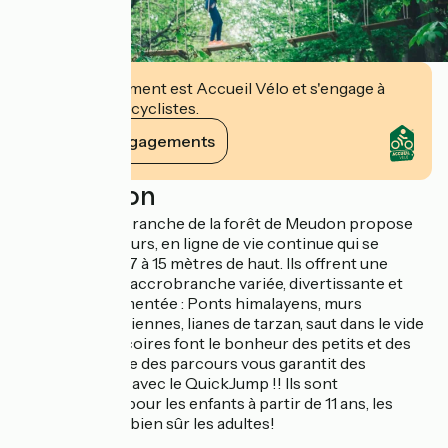
Cet établissement est Accueil Vélo et s'engage à
accueillir des cyclistes.
Voir ses engagements
Description
Le site d'accrobranche de la forêt de Meudon propose
plusieurs parcours, en ligne de vie continue qui se
trouvent entre 7 à 15 mètres de haut. Ils offrent une
expérience de l’accrobranche variée, divertissante et
parfois mouvementée : Ponts himalayens, murs
d’escalade, tyroliennes, lianes de tarzan, saut dans le vide
et autres balançoires font le bonheur des petits et des
grands. La sortie des parcours vous garantit des
sensation forte avec le QuickJump !! Ils sont
recommandés pour les enfants à partir de 11 ans, les
adolescents, et bien sûr les adultes!