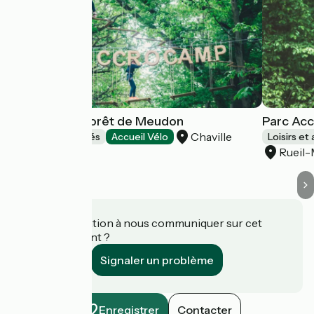
Accrocamp Forêt de Meudon
Parc Ac
Chaville
Loisirs et activités
Accueil Vélo
Loisirs et 
Rueil
Une information à nous communiquer sur cet
établissement ?
Signaler un problème
Enregistrer
Contacter