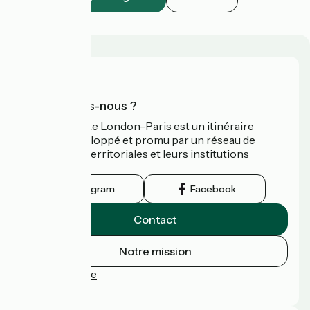
Qui sommes-nous ?
L’Avenue Verte London-Paris est un itinéraire
cyclable développé et promu par un réseau de
collectivités territoriales et leurs institutions
touristiques.
Instagram
Facebook
Contact
Notre mission
Espace Presse
FAQ