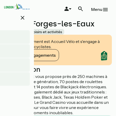
Aller
au
Menu
contenu
close
principal
Casino Forges-les-Eaux
Accueil Vélo
Loisirs et activités
Cet établissement est Accueil Vélo et s'engage à
accueillir des cyclistes.
Voir ses engagements
Description
La salle des jeux vous propose près de 250 machines à
sous de dernière génération, 70 postes de roulettes
électroniques et 14 postes de Blackjack électroniques.
Un espace est également dédié aux jeux traditionnels :
roulettes anglaises, Black Jack, Texas Hold’em Poker et
Ultimate Poker. Le Grand Casino vous accueille dans un
décor raffiné pour vous faire vivre une expérience
unique et des moments inoubliables.