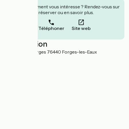
Cet établissement vous intéresse ? Rendez-vous sur
leur site pour réserver ou en savoir plus.
Téléphoner
Site web
Localisation
Domaine de Forges 76440 Forges-les-Eaux