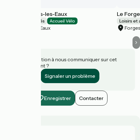
Casino Forges-les-Eaux
Le Forge
Loisirs et activités
Accueil Vélo
Loisirs et 
Forges-les-Eaux
Forges
Une information à nous communiquer sur cet
établissement ?
Signaler un problème
Enregistrer
Contacter