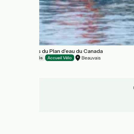
Base de loisirs du Plan d'eau du Canada
Beauvais
Loisirs et activités
Accueil Vélo