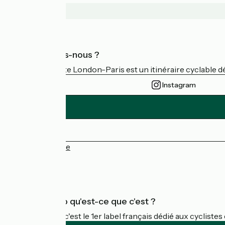
Qui sommes-nous ?
L’Avenue Verte London-Paris est un itinéraire cyclable dév
Instagram
Espace Presse
FAQ
Accueil Vélo qu'est-ce que c'est ?
Accueil Vélo c'est le 1er label français dédié aux cycliste