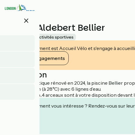
Aller
au
contenu
close
principal
Piscine Aldebert Bellier
Accueil Vélo
Activités sportives
Cet établissement est Accueil Vélo et s'engage à accueilli
Voir ses engagements
Description
Complexe aquatique rénové en 2024, la piscine Bellier propo
Un grand bassin (à 28°C) avec 6 lignes d’eau.
Vous êtes à vélo...4 arceaux sont à votre disposition devant
Cet établissement vous intéresse ? Rendez-vous sur leur 