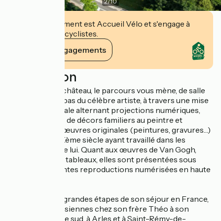
2
/
10
Cet établissement est Accueil Vélo et s'engage à
accueillir des cyclistes.
Voir ses engagements
Description
Installé dans le château, le parcours vous mène, de salle
en salle, sur les pas du célèbre artiste, à travers une mise
en scène originale alternant projections numériques,
reconstitutions de décors familiers au peintre et
présentation d’œuvres originales (peintures, gravures…)
d’artistes du XIXème siècle ayant travaillé dans les
mêmes lieux que lui. Quant aux œuvres de Van Gogh,
lettres, dessins, tableaux, elles sont présentées sous
forme d’excellentes reproductions numérisées en haute
définition.
Elle retrace les grandes étapes de son séjour en France,
des années parisiennes chez son frère Théo à son
escapade dans le sud, à Arles et à Saint-Rémy-de-