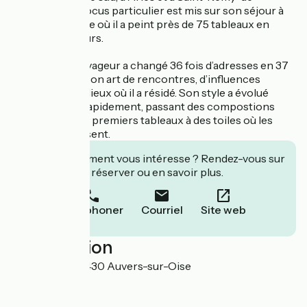
Provence. Un focus particulier est mis sur son séjour à
Auvers-sur-Oise où il a peint près de 75 tableaux en
moins de 70 jours.
Van Gogh le voyageur a changé 36 fois d’adresses en 37
ans et a nourri son art de rencontres, d’influences
diverses et des lieux où il a résidé. Son style a évolué
extrêmement rapidement, passant des compostions
sombres de ses premiers tableaux à des toiles où les
couleurs explosent.
Cet établissement vous intéresse ? Rendez-vous sur
leur site pour réserver ou en savoir plus.
Téléphoner
Courriel
Site web
Localisation
Rue de Léry 95430 Auvers-sur-Oise