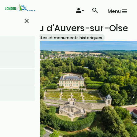
Aller
au
Menu
contenu
close
principal
Château d'Auvers-sur-Oise
Accueil Vélo
Sites et monuments historiques