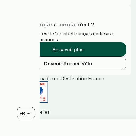
Accueil Vélo qu'est-ce que c'est ?
Accueil Vélo c'est le 1er label français dédié aux
cyclistes en vacances.
En savoir plus
Devenir Accueil Vélo
Financé dans le cadre de Destination France
Contact
Données personnelles
FR
Espace Pro
Mentions légales
Options de carte
Réalisation :
StudioJuillet
et
France Vélo Tourisme