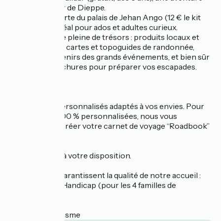
ludique au cœur de Dieppe.
?? À la découverte du palais de Jehan Ango (12 € le kit
pour 4 pers.), idéal pour ados et adultes curieux.
??Une boutique pleine de trésors : produits locaux et
made in France, cartes et topoguides de randonnée,
ouvrages, souvenirs des grands événements, et bien sûr
toutes nos brochures pour préparer vos escapades.
?? Nos petits + :
Des conseils personnalisés adaptés à vos envies. Pour
des vacances 100 % personnalisées, nous vous
proposons de créer votre carnet de voyage “Roadbook”
sur mesure.
Le WiFi gratuit à votre disposition.
Des labels qui garantissent la qualité de notre accueil :
?? Tourisme & Handicap (pour les 4 familles de
handicap)
?? Accueil Vélo
?? Qualité Tourisme