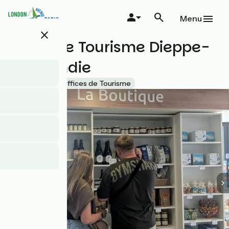
Aller
au
Menu
contenu
close
principal
Office de Tourisme Dieppe-
Normandie
Accueil Vélo
Offices de Tourisme