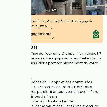
2
/
7
Cet établissement est Accueil Vélo et s'engage à
accueillir des cyclistes.
Voir ses engagements
Description
Bienvenue à l’Office de Tourisme Dieppe-Normandie ! ?
Ouvert toute l’année, notre équipe vous accueille avec le
sourire pour vous aider à profiter pleinement de votre
séjour.
Au programme :
??Des visites guidées de Dieppe et des communes
alentour, pour percer tous les secrets du territoire.
??Des rencontres passionnantes avec les savoir-faire
locaux lors de visites d’artisans.
??Des jeux de piste pour toute la famille :
?? Le butin de Balidar (gratuit, dès 6 ans), une aventure