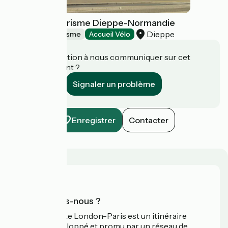
Office de Tourisme Dieppe-Normandie
Dieppe
Offices de Tourisme
Accueil Vélo
Une information à nous communiquer sur cet
établissement ?
Signaler un problème
Enregistrer
Contacter
Qui sommes-nous ?
L’Avenue Verte London-Paris est un itinéraire
cyclable développé et promu par un réseau de